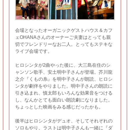
会場となったオーガニックゲストハウス＆カフ
ェOHANAさんのオーナーご夫妻はとっても親
切でフレンドリーなお二人。とってもステキな
ライブ会場です。
ヒロシンタが2曲やった後に、大三島在住のシ
ャンソン歌手、安土明中子さんが登場。芥川龍
之介『くもの糸』を明中子さんが朗読、ヒロシ
ンタが劇伴をやりました。明中子さんの朗読に
引き込まれ、慎太郎もいろんな効果音をつける
し、なんかとても面白い朗読劇になりました。
ちょっとした映画をみる感じだったかも。
後半はヒロシンタがデュオ、そしてそれぞれの
ソロもやり、ラストは明中子さんも一緒に『ダ