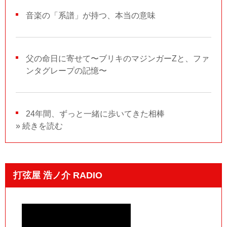
音楽の「系譜」が持つ、本当の意味
父の命日に寄せて〜ブリキのマジンガーZと、ファ
ンタグレープの記憶〜
24年間、ずっと一緒に歩いてきた相棒
» 続きを読む
打弦屋 浩ノ介 RADIO