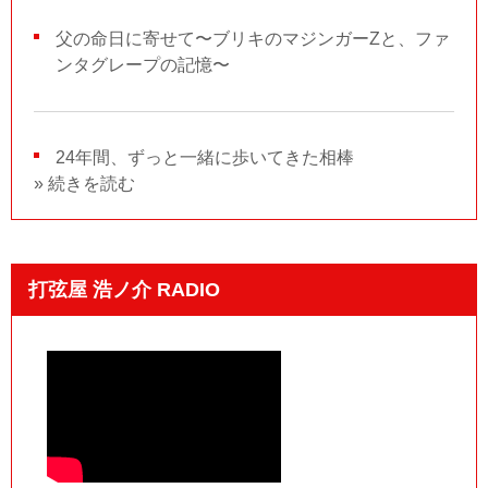
父の命日に寄せて〜ブリキのマジンガーZと、ファ
ンタグレープの記憶〜
24年間、ずっと一緒に歩いてきた相棒
» 続きを読む
打弦屋 浩ノ介 RADIO