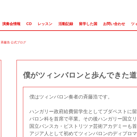
演奏会情報
CD
レッスン
活動記録
留学した国
お問い合わせ
ツ
斉藤浩 公式ブログ
僕がツィンバロンと歩んできた道
僕はツィンバロン奏者の斉藤浩です。
ハンガリー政府給費留学生としてブダペストに留
バロン科を首席で卒業。その後ハンガリー国立リ
国立バンスカ・ビストリツァ芸術アカデミーも首
アジア人として初めてツィンバロンのディプロマ