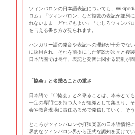
ツィンバロンの日本語表記についても、Wikipe
ロム」「ツィンバロン」など複数の表記が並列に
れないまま「どれでもよい」「むしろツィンバロ
を与える書き方が見られます。
ハンガリー語の発音や表記への理解が十分でないまま
に採用され、それを前提にした解説が次々と複製
日本語圏では長年、表記と発音に関する混乱が固
「協会」と名乗ることの重さ
日本語で「◯協会」と名乗ることは、本来とても
一定の専門性を持つ人々が組織として集まり、そ
会や教育現場に責任ある形で発信していく。そう
ところがツィンバロンや打弦楽器の日本語情報に
界的なツィンバロン界から正式な認知を受けてい