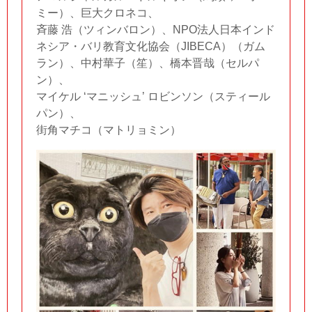
ミー）、巨大クロネコ、
斉藤 浩（ツィンバロン）、NPO法人日本インド
ネシア・バリ教育文化協会（JIBECA）（ガム
ラン）、中村華子（笙）、橋本晋哉（セルパ
ン）、
マイケル ʻマニッシュʼ ロビンソン（スティール
パン）、
街角マチコ（マトリョミン）