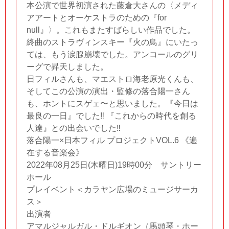
本公演で世界初演された藤倉大さんの〈メディ
アアートとオーケストラのための『for
null』〉。これもまたすばらしい作品でした。
終曲のストラヴィンスキー『火の鳥』にいたっ
ては、もう涙腺崩壊でした。アンコールのグリ
ーグで昇天しました。
日フィルさんも、マエストロ海老原光くんも、
そしてこの公演の演出・監修の落合陽一さん
も、ホントにスゲェ〜と思いました。『今日は
最良の一日』でした‼︎ 『これからの時代を創る
人達』との出会いでした‼︎
落合陽一×日本フィル プロジェクトVOL.6 《遍
在する音楽会》
2022年08月25日(木曜日)19時00分 サントリー
ホール
プレイベント＜カラヤン広場のミュージサーカ
ス＞
出演者
アマルジャルガル・ドルギオン（馬頭琴・ホー