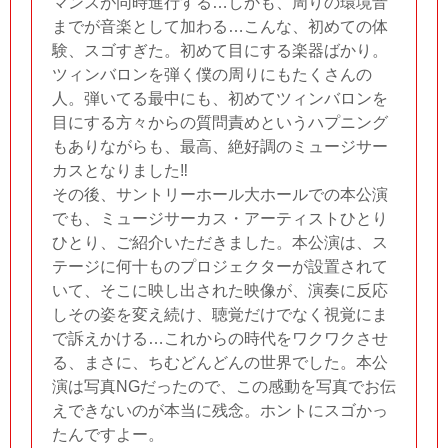
マンスが同時進行する…しかも、周りの環境音
までが音楽として加わる…こんな、初めての体
験、スゴすぎた。初めて目にする楽器ばかり。
ツィンバロンを弾く僕の周りにもたくさんの
人。弾いてる最中にも、初めてツィンバロンを
目にする方々からの質問責めというハプニング
もありながらも、最高、絶好調のミュージサー
カスとなりました‼︎
その後、サントリーホール大ホールでの本公演
でも、ミュージサーカス・アーティストひとり
ひとり、ご紹介いただきました。本公演は、ス
テージに何十ものプロジェクターが設置されて
いて、そこに映し出された映像が、演奏に反応
しその姿を変え続け、聴覚だけでなく視覚にま
で訴えかける…これからの時代をワクワクさせ
る、まさに、ちむどんどんの世界でした。本公
演は写真NGだったので、この感動を写真でお伝
えできないのが本当に残念。ホントにスゴかっ
たんですよー。